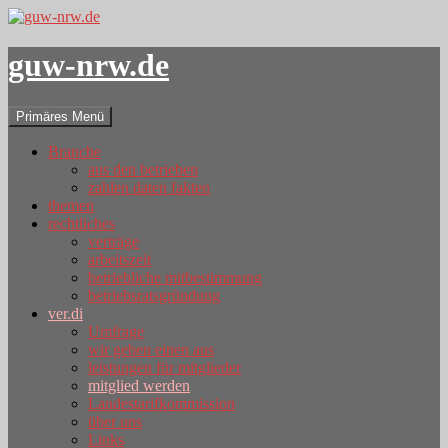
guw-nrw.de
Suchen
Zum
Primäres Menü
Inhalt
springen
Branche
aus den betrieben
zahlen daten fakten
themen
rechtliches
verträge
arbeitszeit
betriebliche mitbestimmung
betriebsratsgründung
ver.di
Umfrage
wir geben einen aus
leistungen für mitglieder
mitglied werden
Landestarifkommission
über uns
Links