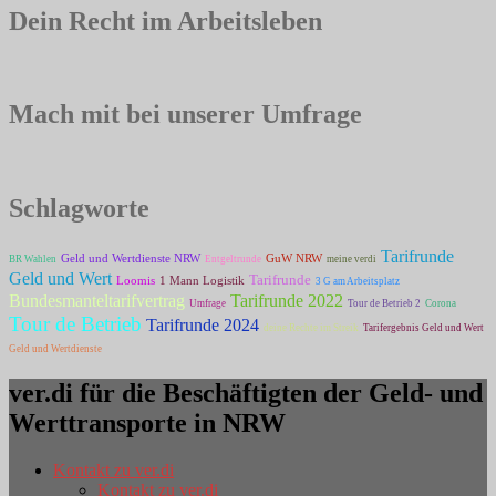
Dein Recht im Arbeitsleben
Mach mit bei unserer Umfrage
Schlagworte
Tarifrunde
Geld und Wertdienste NRW
GuW NRW
BR Wahlen
Entgeltrunde
meine verdi
Geld und Wert
Tarifrunde
Loomis
1 Mann Logistik
3 G am Arbeitsplatz
Bundesmanteltarifvertrag
Tarifrunde 2022
Umfrage
Tour de Betrieb 2
Corona
Tour de Betrieb
Tarifrunde 2024
deine Rechte im Streik
Tarifergebnis Geld und Wert
Geld und Wertdienste
ver.di für die Beschäftigten der Geld- und
Werttransporte in NRW
Kontakt zu ver.di
Kontakt zu ver.di