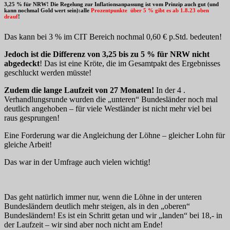
3,25 % für NRW! Die Regelung zur Inflationsanpassung ist vom Prinzip auch gut (und
kann nochmal Gold wert sein):alle
Prozentpunkte über 5 % gibt es ab 1.8.23 oben
drauf
!
Das kann bei 3 % im CIT Bereich nochmal 0,60 € p.Std. bedeuten!
Jedoch ist die Differenz von 3,25 bis zu 5 % für NRW nicht
abgedeckt
! Das ist eine Kröte, die im Gesamtpakt des Ergebnisses
geschluckt werden müsste!
Zudem die lange Laufzeit von 27 Monaten!
In der 4 .
Verhandlungsrunde wurden die „unteren“ Bundesländer noch mal
deutlich angehoben – für viele Westländer ist nicht mehr viel bei
raus gesprungen!
Eine Forderung war die Angleichung der Löhne – gleicher Lohn für
gleiche Arbeit!
Das war in der Umfrage auch vielen wichtig!
Das geht natürlich immer nur, wenn die Löhne in der unteren
Bundesländern deutlich mehr steigen, als in den „oberen“
Bundesländern! Es ist ein Schritt getan und wir „landen“ bei 18,- in
der Laufzeit – wir sind aber noch nicht am Ende!