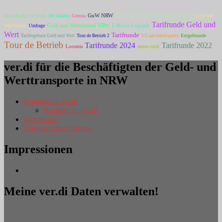
Bundesmanteltarifvertrag
GuW NRW
deine Rechte im Streik
BR Wahlen
Corona
Geld und
Tarifrunde Geld und
Geld und Wertdienste NRW
1 Mann Logistik
Wertdienste
Umfrage
Wert
Tarifrunde
Tarifergebnis Geld und Wert
Tour de Betrieb 2
3 G am Arbeitsplatz
Entgeltrunde
Tour de Betrieb
Tarifrunde 2022
Tarifrunde 2024
Loomis
meine verdi
ver.di für die Beschäftigten der Geld- und
Werttransporte in NRW
Kontakt zu ver.di
Kontakt zu ver.di
Impressum
Datenschutzerklärung
Impressionen
Meine ver.di Daten verwalten!