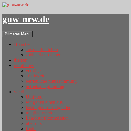
guw-nrw.de
Suchen
Zum
Primäres Menü
Inhalt
springen
Branche
aus den betrieben
zahlen daten fakten
themen
rechtliches
verträge
arbeitszeit
betriebliche mitbestimmung
betriebsratsgründung
ver.di
Umfrage
wir geben einen aus
leistungen für mitglieder
mitglied werden
Landestarifkommission
über uns
Links