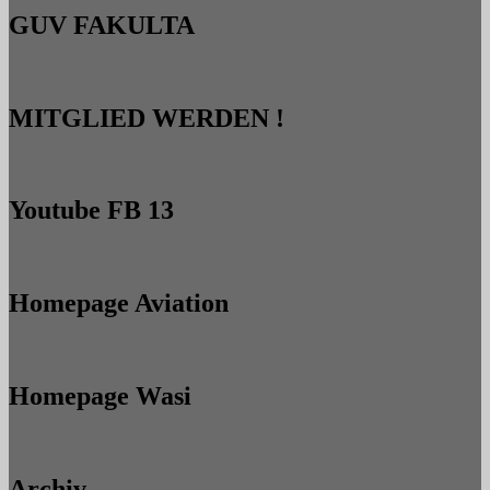
GUV FAKULTA
MITGLIED WERDEN !
Youtube FB 13
Homepage Aviation
Homepage Wasi
Archiv