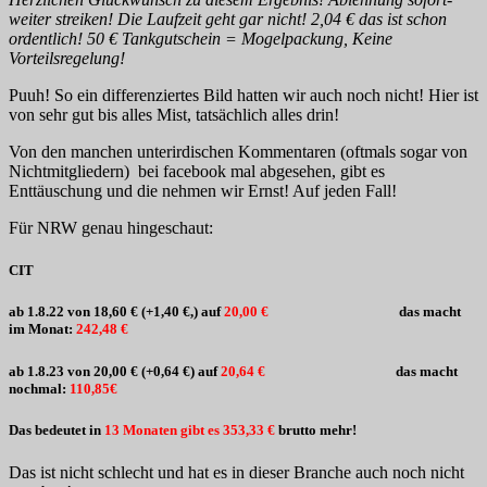
weiter streiken! Die Laufzeit geht gar nicht! 2,04 € das ist schon
ordentlich! 50 € Tankgutschein = Mogelpackung, Keine
Vorteilsregelung!
Puuh! So ein differenziertes Bild hatten wir auch noch nicht! Hier ist
von sehr gut bis alles Mist, tatsächlich alles drin!
Von den manchen unterirdischen Kommentaren (oftmals sogar von
Nichtmitgliedern) bei facebook mal abgesehen, gibt es
Enttäuschung und die nehmen wir Ernst! Auf jeden Fall!
Für NRW genau hingeschaut:
CIT
ab 1.8.22 von 18,60 € (+1,40 €,) auf
20,00 €
das macht
im Monat:
242,48 €
ab 1.8.23 von 20,00 € (+0,64 €) auf
20,64 €
das macht
nochmal:
110,85€
Das bedeutet in
13 Monaten gibt es 353,33 €
brutto mehr!
Das ist nicht schlecht und hat es in dieser Branche auch noch nicht