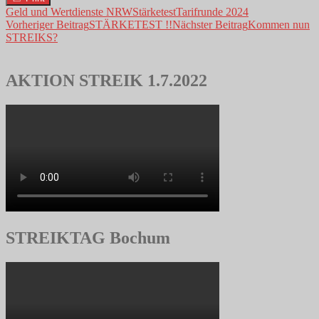
Geld und Wertdienste NRW
Stärketest
Tarifrunde 2024
Beitrags-
Vorheriger Beitrag
STÄRKETEST !!
Nächster Beitrag
Kommen nun
STREIKS?
Navigation
AKTION STREIK 1.7.2022
STREIKTAG Bochum