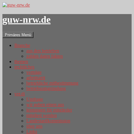
guw-nrw.de
Suchen
Zum
Primäres Menü
Inhalt
springen
Branche
aus den betrieben
zahlen daten fakten
themen
rechtliches
verträge
arbeitszeit
betriebliche mitbestimmung
betriebsratsgründung
ver.di
Umfrage
wir geben einen aus
leistungen für mitglieder
mitglied werden
Landestarifkommission
über uns
Links