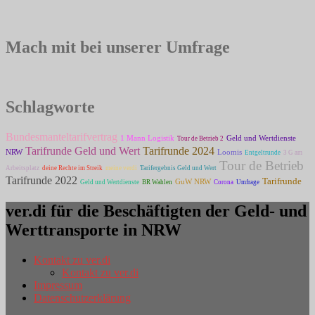
Mach mit bei unserer Umfrage
Schlagworte
Bundesmanteltarifvertrag
1 Mann Logistik
Geld und Wertdienste
Tour de Betrieb 2
Tarifrunde Geld und Wert
Tarifrunde 2024
NRW
Loomis
Entgeltrunde
3 G am
Tour de Betrieb
Arbeitsplatz
deine Rechte im Streik
meine verdi
Tarifergebnis Geld und Wert
Tarifrunde 2022
Tarifrunde
GuW NRW
Geld und Wertdienste
BR Wahlen
Corona
Umfrage
ver.di für die Beschäftigten der Geld- und
Werttransporte in NRW
Kontakt zu ver.di
Kontakt zu ver.di
Impressum
Datenschutzerklärung