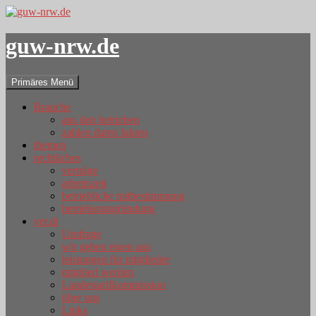
guw-nrw.de
Suchen
Zum
Primäres Menü
Inhalt
springen
Branche
aus den betrieben
zahlen daten fakten
themen
rechtliches
verträge
arbeitszeit
betriebliche mitbestimmung
betriebsratsgründung
ver.di
Umfrage
wir geben einen aus
leistungen für mitglieder
mitglied werden
Landestarifkommission
über uns
Links