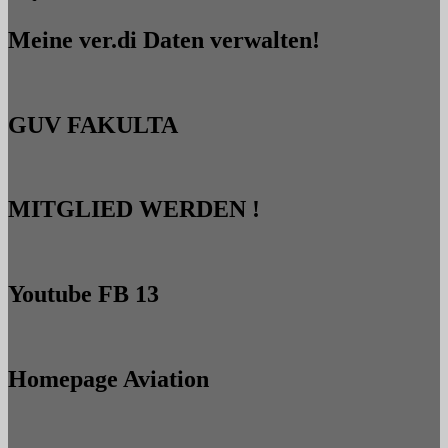
Meine ver.di Daten verwalten!
GUV FAKULTA
MITGLIED WERDEN !
Youtube FB 13
Homepage Aviation