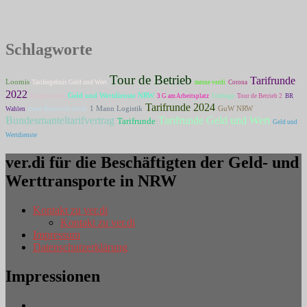
Schlagworte
Tour de Betrieb
Tarifrunde
Loomis
Tarifergebnis Geld und Wert
meine verdi
Corona
2022
Geld und Wertdienste NRW
Entgeltrunde
3 G am Arbeitsplatz
Umfrage
Tour de Betrieb 2
BR
Tarifrunde 2024
1 Mann Logistik
GuW NRW
Wahlen
deine Rechte im Streik
Bundesmanteltarifvertrag
Tarifrunde Geld und Wert
Tarifrunde
Geld und
Wertdienste
ver.di für die Beschäftigten der Geld- und
Werttransporte in NRW
Kontakt zu ver.di
Kontakt zu ver.di
Impressum
Datenschutzerklärung
Impressionen