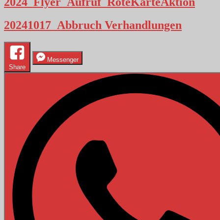
2024_Flyer_Aufruf_RoteKarteAktion
20241017_Abbruch Verhandlungen
Messenger
Share