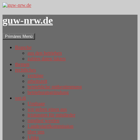
guw-nrw.de
Suchen
Zum
Primäres Menü
Inhalt
springen
Branche
aus den betrieben
zahlen daten fakten
themen
rechtliches
verträge
arbeitszeit
betriebliche mitbestimmung
betriebsratsgründung
ver.di
Umfrage
wir geben einen aus
leistungen für mitglieder
mitglied werden
Landestarifkommission
über uns
Links