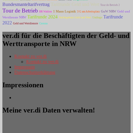
Bundesmanteltarifvertrag
Tarifrunde Geld und Wert
Tour de Betrieb 2
Tour de Betrieb
1 Mann Logistik
GuW NRW
Geld und
BR Wahlen
3 G am Arbeitsplatz
Tarifrunde
Tarifrunde 2024
Wertdienste NRW
Tarifergebnis Geld und Wert
Umfrage
2022
Geld und Wertdienste
Corona
ver.di für die Beschäftigten der Geld- und
Werttransporte in NRW
Kontakt zu ver.di
Kontakt zu ver.di
Impressum
Datenschutzerklärung
Impressionen
Meine ver.di Daten verwalten!