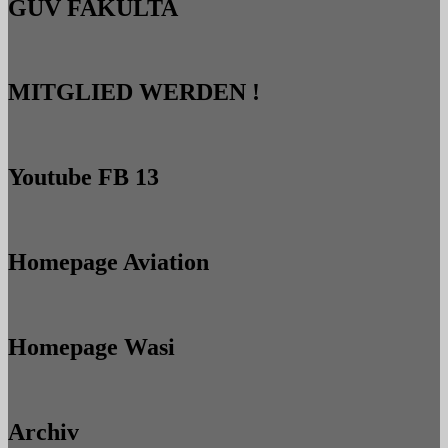
GUV FAKULTA
MITGLIED WERDEN !
Youtube FB 13
Homepage Aviation
Homepage Wasi
Archiv