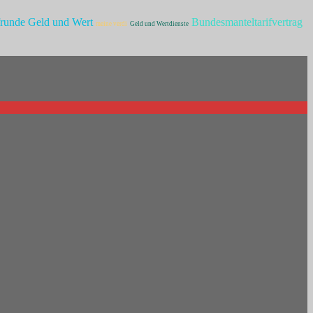
frunde Geld und Wert
Bundesmanteltarifvertrag
meine verdi
Geld und Wertdienste