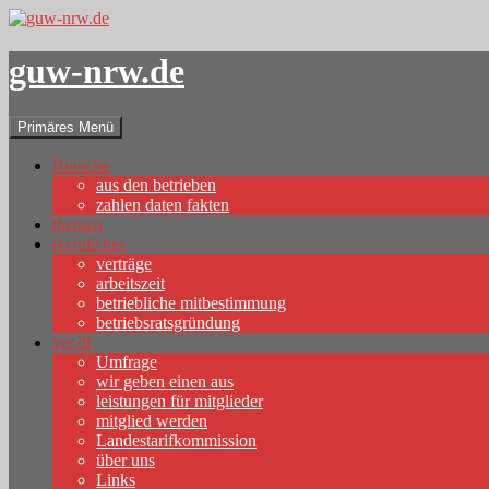
guw-nrw.de
Suchen
Zum
Primäres Menü
Inhalt
springen
Branche
aus den betrieben
zahlen daten fakten
themen
rechtliches
verträge
arbeitszeit
betriebliche mitbestimmung
betriebsratsgründung
ver.di
Umfrage
wir geben einen aus
leistungen für mitglieder
mitglied werden
Landestarifkommission
über uns
Links