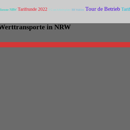
Tour de Betrieb
Tarifrunde 2022
Tari
dienste NRW
3 G am Arbeitsplatz
BR Wahlen
d Werttransporte in NRW