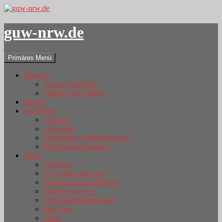
guw-nrw.de
Suchen
Zum
Primäres Menü
Inhalt
springen
Branche
aus den betrieben
zahlen daten fakten
themen
rechtliches
verträge
arbeitszeit
betriebliche mitbestimmung
betriebsratsgründung
ver.di
Umfrage
wir geben einen aus
leistungen für mitglieder
mitglied werden
Landestarifkommission
über uns
Links