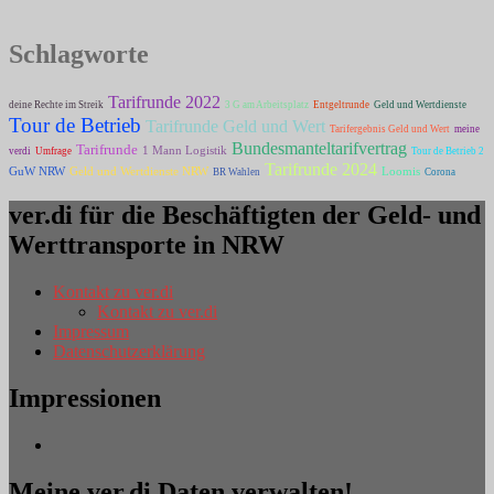
Schlagworte
Tarifrunde 2022
deine Rechte im Streik
3 G am Arbeitsplatz
Entgeltrunde
Geld und Wertdienste
Tour de Betrieb
Tarifrunde Geld und Wert
Tarifergebnis Geld und Wert
meine
Bundesmanteltarifvertrag
Tarifrunde
1 Mann Logistik
verdi
Umfrage
Tour de Betrieb 2
Tarifrunde 2024
GuW NRW
Geld und Wertdienste NRW
Loomis
BR Wahlen
Corona
ver.di für die Beschäftigten der Geld- und
Werttransporte in NRW
Kontakt zu ver.di
Kontakt zu ver.di
Impressum
Datenschutzerklärung
Impressionen
Meine ver.di Daten verwalten!