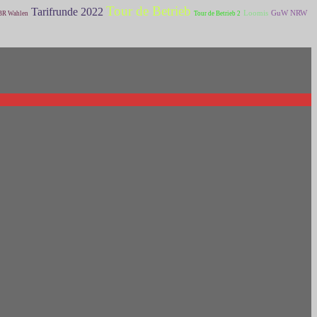
Tour de Betrieb
Tarifrunde 2022
Loomis
GuW NRW
BR Wahlen
Tour de Betrieb 2