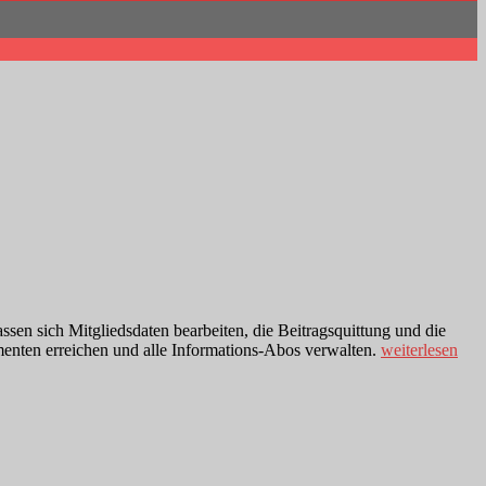
assen sich Mitgliedsdaten bearbeiten, die Beitragsquittung und die
„Meine
enten erreichen und alle Informations-Abos verwalten.
weiterlesen
verdi“
–
eure
Daten
verwalten!