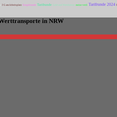
Tarifrunde 2024
Tarifrunde
k
3 G am Arbeitsplatz
Entgeltrunde
Geld und Wertdienste
meine verdi
d Werttransporte in NRW