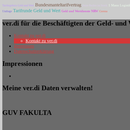
Bundesmanteltarifvertrag
1 Mann Logisti
Tarifergebnis Geld und Wert
deine Rechte im Streik
Tarifrunde Geld und Wert
Geld und Wertdienste NRW
Umfrage
Corona
ver.di für die Beschäftigten der Geld- un
Kontakt zu ver.di
Kontakt zu ver.di
Impressum
Datenschutzerklärung
Impressionen
Meine ver.di Daten verwalten!
GUV FAKULTA