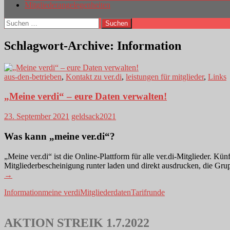
Mitgliederangelegenheiten
Suchen
nach:
Schlagwort-Archive: Information
aus-den-betrieben
,
Kontakt zu ver.di
,
leistungen für mitglieder
,
Links
„Meine verdi“ – eure Daten verwalten!
23. September 2021
geldsack2021
Was kann „meine ver.di“?
„Meine ver.di“ ist die Online-Plattform für alle ver.di-Mitglieder. Kü
Mitgliederbescheinigung runter laden und direkt ausdrucken, die Gr
→
Information
meine verdi
Mitgliederdaten
Tarifrunde
AKTION STREIK 1.7.2022