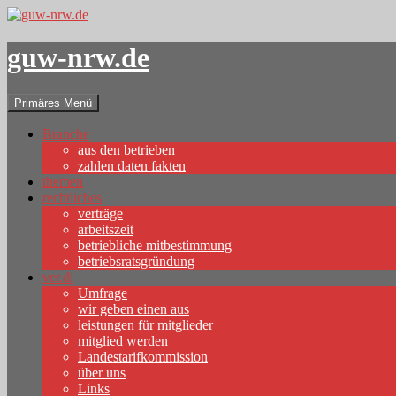
guw-nrw.de
Suchen
Zum
Primäres Menü
Inhalt
springen
Branche
aus den betrieben
zahlen daten fakten
themen
rechtliches
verträge
arbeitszeit
betriebliche mitbestimmung
betriebsratsgründung
ver.di
Umfrage
wir geben einen aus
leistungen für mitglieder
mitglied werden
Landestarifkommission
über uns
Links