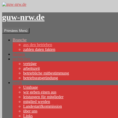
guw-nrw.de
Suchen
Zum
Primäres Menü
Inhalt
springen
Branche
aus den betrieben
zahlen daten fakten
themen
rechtliches
verträge
arbeitszeit
betriebliche mitbestimmung
betriebsratsgründung
ver.di
Umfrage
wir geben einen aus
leistungen für mitglieder
mitglied werden
Landestarifkommission
über uns
Links