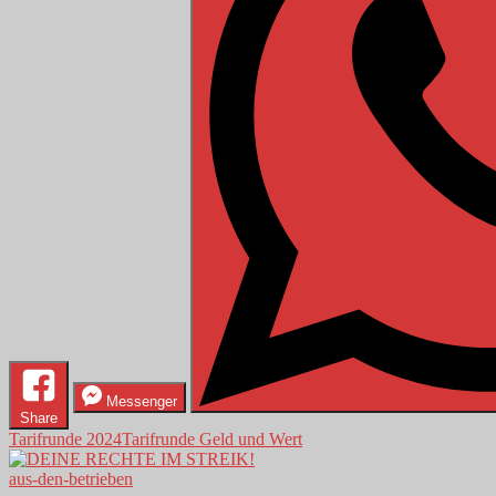
Messenger
Share
Tarifrunde 2024
Tarifrunde Geld und Wert
aus-den-betrieben