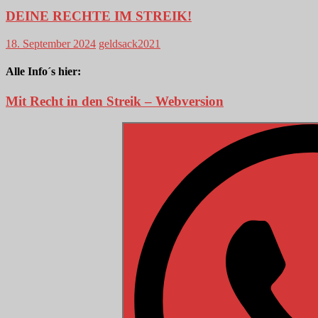
DEINE RECHTE IM STREIK!
18. September 2024
geldsack2021
Alle Info´s hier:
Mit Recht in den Streik – Webversion