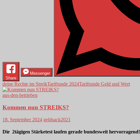
Messenger
Share
deine Rechte im Streik
Tarifrunde 2024
Tarifrunde Geld und Wert
aus-den-betrieben
Kommen nun STREIKS?
18. September 2024
geldsack2021
Die 2tägigen Stärketest laufen gerade bundesweit hervorragend!