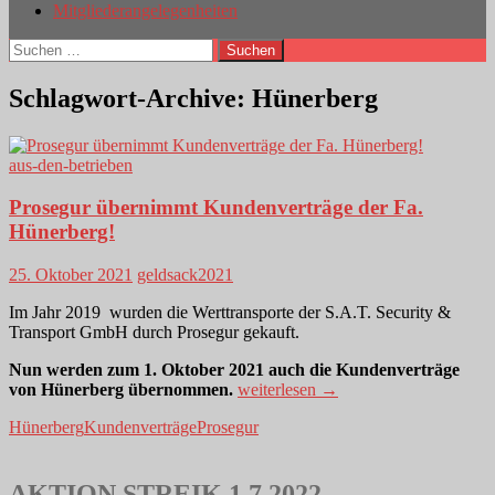
Mitgliederangelegenheiten
Suchen
nach:
Schlagwort-Archive: Hünerberg
aus-den-betrieben
Prosegur übernimmt Kundenverträge der Fa.
Hünerberg!
25. Oktober 2021
geldsack2021
Im Jahr 2019 wurden die Werttransporte der S.A.T. Security &
Transport GmbH durch Prosegur gekauft.
Nun werden zum 1. Oktober 2021 auch die Kundenverträge
Prosegur
von Hünerberg übernommen.
weiterlesen
→
übernimmt
Hünerberg
Kundenverträge
Prosegur
Kundenverträge
der
Fa.
Hünerberg!
AKTION STREIK 1.7.2022