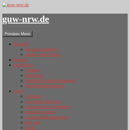
guw-nrw.de
Suchen
Zum
Primäres Menü
Inhalt
springen
Branche
aus den betrieben
zahlen daten fakten
themen
rechtliches
verträge
arbeitszeit
betriebliche mitbestimmung
betriebsratsgründung
ver.di
Umfrage
wir geben einen aus
leistungen für mitglieder
mitglied werden
Landestarifkommission
über uns
Links