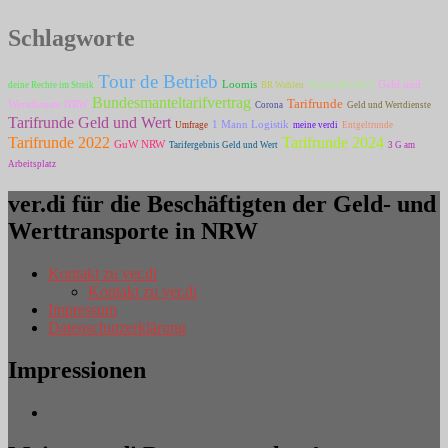
Schlagworte
Tour de Betrieb
Loomis
Geld und
deine Rechte im Streik
BR Wahlen
Tour de Betrieb 2
Bundesmanteltarifvertrag
Tarifrunde
Wertdienste NRW
Corona
Geld und Wertdienste
Tarifrunde Geld und Wert
1 Mann Logistik
Umfrage
meine verdi
Entgeltrunde
Tarifrunde 2022
Tarifrunde 2024
GuW NRW
Tarifergebnis Geld und Wert
3 G am
Arbeitsplatz
ver.di für die Beschäftigten der Geld- und
Werttransporte in NRW
Kontakt zu ver.di
Kontakt zu ver.di
Impressum
Datenschutzerklärung
Impressionen