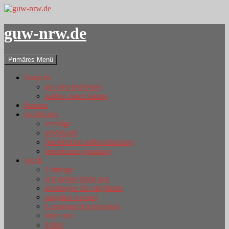
guw-nrw.de
Suchen
Zum
Primäres Menü
Inhalt
springen
Branche
aus den betrieben
zahlen daten fakten
themen
rechtliches
verträge
arbeitszeit
betriebliche mitbestimmung
betriebsratsgründung
ver.di
Umfrage
wir geben einen aus
leistungen für mitglieder
mitglied werden
Landestarifkommission
über uns
Links