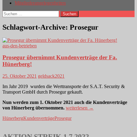
Mitgliederangelegenheiten
Suchen
nach:
Schlagwort-Archive: Prosegur
aus-den-betrieben
Prosegur übernimmt Kundenverträge der Fa.
Hünerberg!
25. Oktober 2021
geldsack2021
Im Jahr 2019 wurden die Werttransporte der S.A.T. Security &
Transport GmbH durch Prosegur gekauft.
Nun werden zum 1. Oktober 2021 auch die Kundenverträge
Prosegur
von Hünerberg übernommen.
weiterlesen
→
übernimmt
Hünerberg
Kundenverträge
Prosegur
Kundenverträge
der
Fa.
Hünerberg!
AKTION STREIK 1.7.2022