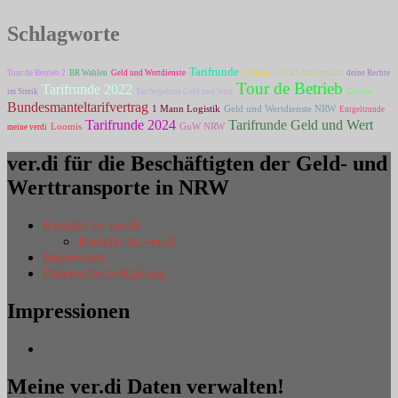
Schlagworte
Tarifrunde
Tour de Betrieb 2
BR Wahlen
Geld und Wertdienste
Umfrage
3 G am Arbeitsplatz
deine Rechte
Tour de Betrieb
Tarifrunde 2022
im Streik
Tarifergebnis Geld und Wert
Corona
Bundesmanteltarifvertrag
1 Mann Logistik
Geld und Wertdienste NRW
Entgeltrunde
Tarifrunde Geld und Wert
Tarifrunde 2024
Loomis
GuW NRW
meine verdi
ver.di für die Beschäftigten der Geld- und
Werttransporte in NRW
Kontakt zu ver.di
Kontakt zu ver.di
Impressum
Datenschutzerklärung
Impressionen
Meine ver.di Daten verwalten!