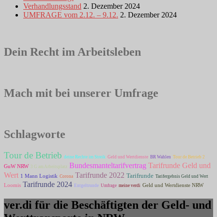
Verhandlungsstand
2. Dezember 2024
UMFRAGE vom 2.12. – 9.12.
2. Dezember 2024
Dein Recht im Arbeitsleben
Mach mit bei unserer Umfrage
Schlagworte
Tour de Betrieb
deine Rechte im Streik
Geld und Wertdienste
BR Wahlen
Tour de Betrieb 2
Bundesmanteltarifvertrag
Tarifrunde Geld und
GuW NRW
3 G am Arbeitsplatz
Wert
Tarifrunde 2022
Tarifrunde
1 Mann Logistik
Corona
Tarifergebnis Geld und Wert
Tarifrunde 2024
Loomis
Geld und Wertdienste NRW
Entgeltrunde
Umfrage
meine verdi
ver.di für die Beschäftigten der Geld- und