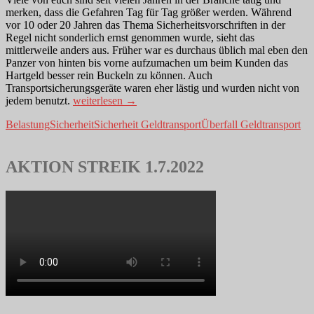
merken, dass die Gefahren Tag für Tag größer werden. Während
vor 10 oder 20 Jahren das Thema Sicherheitsvorschriften in der
Regel nicht sonderlich ernst genommen wurde, sieht das
mittlerweile anders aus. Früher war es durchaus üblich mal eben den
Panzer von hinten bis vorne aufzumachen um beim Kunden das
Hartgeld besser rein Buckeln zu können. Auch
Transportsicherungsgeräte waren eher lästig und wurden nicht von
Die
jedem benutzt.
weiterlesen
→
wachsende
Belastung
Sicherheit
Sicherheit Geldtransport
Überfall Geldtransport
Gefahr
im
Geld
und
AKTION STREIK 1.7.2022
Werttransport