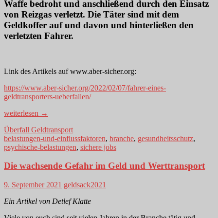
Waffe bedroht und anschließend durch den Einsatz
von Reizgas verletzt. Die Täter sind mit dem
Geldkoffer auf und davon und hinterließen den
verletzten Fahrer.
Link des Artikels auf www.aber-sicher.org:
https://www.aber-sicher.org/2022/02/07/fahrer-eines-
geldtransporters-ueberfallen/
Allein
weiterlesen
→
unterwegs:
Überfall Geldtransport
Fahrer
belastungen-und-einflussfaktoren
,
branche
,
gesundheitsschutz
,
überfallen!
psychische-belastungen
,
sichere jobs
Die wachsende Gefahr im Geld und Werttransport
9. September 2021
geldsack2021
Ein Artikel von Detlef Klatte
Viele von euch sind seit vielen Jahren in der Branche tätig und