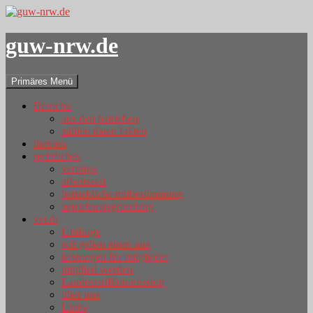
guw-nrw.de
Suchen
Zum
Primäres Menü
Inhalt
springen
Branche
aus den betrieben
zahlen daten fakten
themen
rechtliches
verträge
arbeitszeit
betriebliche mitbestimmung
betriebsratsgründung
ver.di
Umfrage
wir geben einen aus
leistungen für mitglieder
mitglied werden
Landestarifkommission
über uns
Links